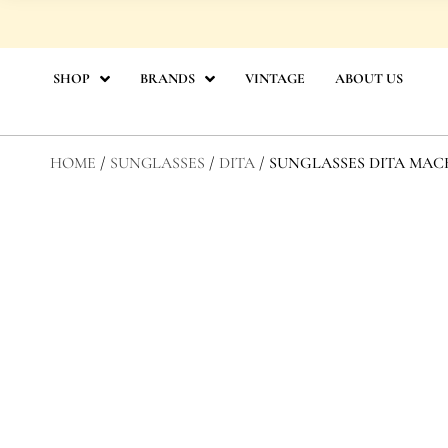
Skip
to
content
SHOP
BRANDS
VINTAGE
ABOUT US
HOME
/
SUNGLASSES
/
DITA
/ SUNGLASSES DITA MA