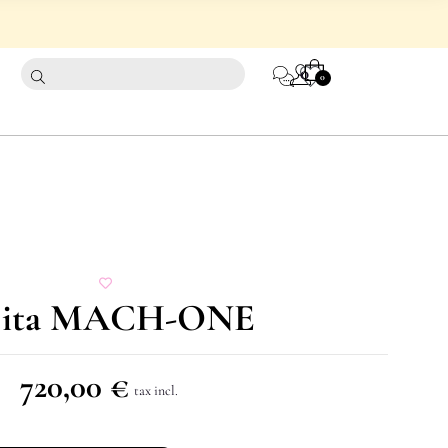
CART
0
0
 Dita MACH-ONE
720,00
€
tax incl.