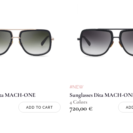
#NEW
Dita MACH-ONE
Sunglasses Dita MACH-ON
4 Colors
720,00
€
ADD TO CART
AD